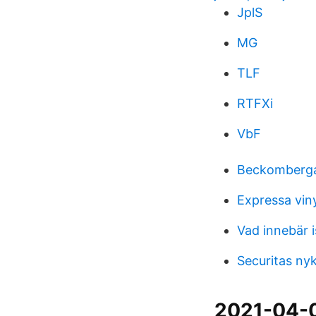
JplS
MG
TLF
RTFXi
VbF
Beckomberga
Expressa viny
Vad innebär i
Securitas ny
2021-04-0