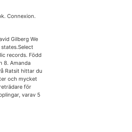
ok. Connexion.
David Gilberg We
 states.Select
lic records. Född
gen 8. Amanda
 Ratsit hittar du
ter och mycket
reträdare för
plingar, varav 5