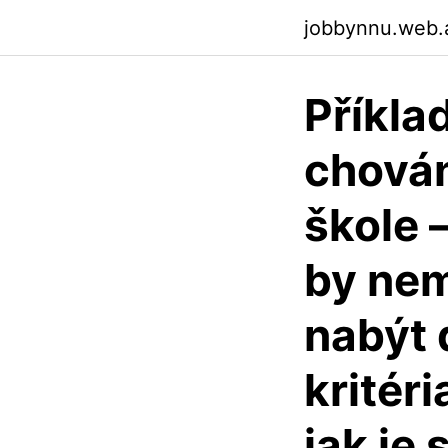
jobbynnu.web.
Příkla
chován
škole 
by nem
nabýt 
kritér
jak je 