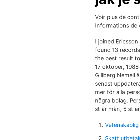
Voir plus de co
Informations de 
I joined Ericsso
found 13 records
the best result t
17 oktober, 1988 
Gillberg Nemell 
senast uppdater
mer för alla pers
några bolag. Per
st är män, 5 st ä
Vetenskaplig 
Skatt utbeta