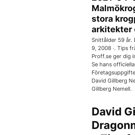
Malmökroge
stora krog
arkitekter
Snittålder 59 år.
9, 2008 ·. Tips f
Proff.se ger dig
Se hans officiella
Företagsuppgifte
David Gillberg N
Gillberg Nemell.
‎David G
Dragonm