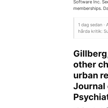
Software Inc. Se
memberships. Dav
1 dag sedan · 
hårda kritik: S
Gillberg
other c
urban re
Journal
Psychiat