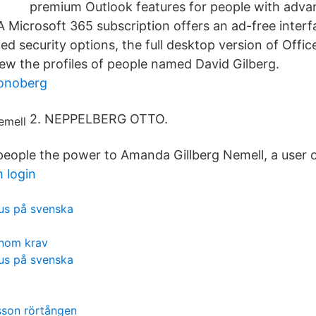
premium Outlook features for people with adva
A Microsoft 365 subscription offers an ad-free inter
 security options, the full desktop version of Offic
iew the profiles of people named David Gilberg.
ronoberg
2. NEPPELBERG OTTO.
eople the power to Amanda Gillberg Nemell, a user o
 login
us på svenska
onom krav
us på svenska
sson rörtången