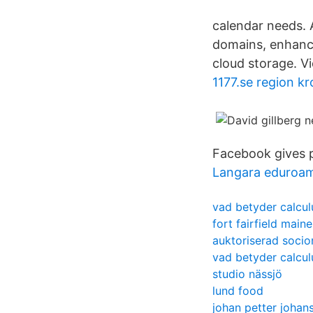
calendar needs. 
domains, enhanced
cloud storage. V
1177.se region k
Facebook gives p
Langara eduroam
vad betyder calcul
fort fairfield maine
auktoriserad soci
vad betyder calcul
studio nässjö
lund food
johan petter johan