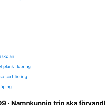
skolan
l plank flooring
so certifiering
köping
9 · Namnkunnig trio ska förvand