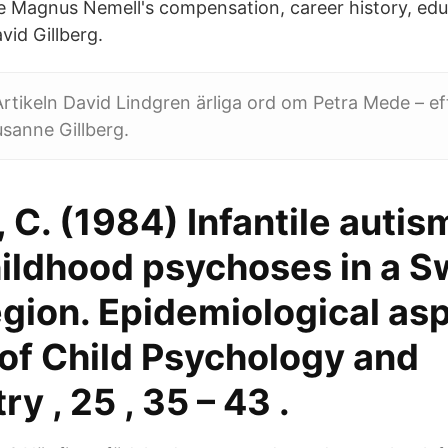
e Magnus Nemell's compensation, career history, edu
id Gillberg.
Artikeln David Lindgren ärliga ord om Petra Mede – eft
usanne Gillberg.
, C. (1984) Infantile auti
hildhood psychoses in a 
gion. Epidemiological asp
 of Child Psychology and
ry , 25 , 35 – 43 .