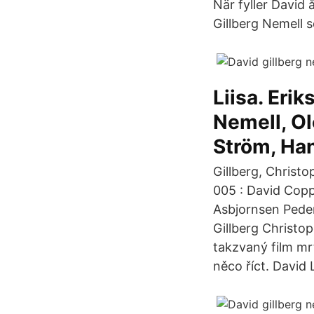
När fyller David
Gillberg Nemell 
Liisa. Eri
Nemell, Ol
Ström, Han
Gillberg, Christ
005 : David Copp
Asbjornsen Peder
Gillberg Christop
takzvaný film mr
něco říct. David