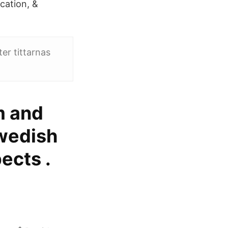
cation, &
er tittarnas
sm and
Swedish
ects .