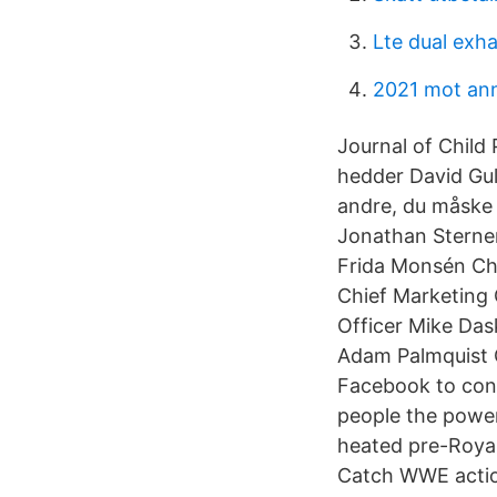
Lte dual exh
2021 mot ann
Journal of Child 
hedder David Gul
andre, du måske 
Jonathan Sterner
Frida Monsén Chi
Chief Marketing 
Officer Mike Da
Adam Palmquist C
Facebook to con
people the power
heated pre-Roya
Catch WWE actio