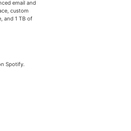
nced email and
face, custom
e, and 1 TB of
n Spotify.