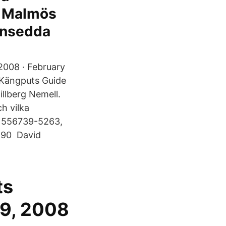
v Malmös
lansedda
 2008 · February
's Kängputs Guide
llberg Nemell.
ch vilka
r, 556739-5263,
 290 David
ts
 9, 2008