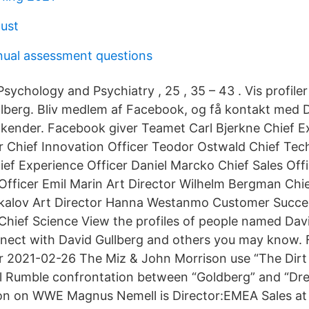
aust
ual assessment questions
Psychology and Psychiatry , 25 , 35 – 43 . Vis profiler
lberg. Bliv medlem af Facebook, og få kontakt med D
kender. Facebook giver Teamet Carl Bjerkne Chief Ex
 Chief Innovation Officer Teodor Ostwald Chief Tec
ef Experience Officer Daniel Marcko Chief Sales Offi
Officer Emil Marin Art Director Wilhelm Bergman Chi
skalov Art Director Hanna Westanmo Customer Succ
hief Science View the profiles of people named Davi
nect with David Gullberg and others you may know.
 2021-02-26 The Miz & John Morrison use “The Dirt 
l Rumble confrontation between “Goldberg” and “Dre
n on WWE Magnus Nemell is Director:EMEA Sales at