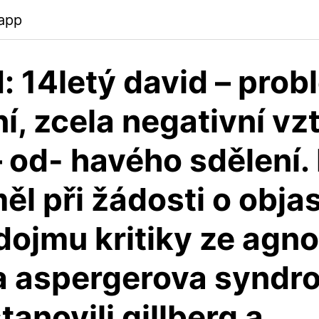
app
d: 14letý david – pro
í, zcela negativní vz
– od- havého sdělení. 
ěl při žádosti o obja
dojmu kritiky ze agn
ia aspergerova syndr
stanovili gillberg a