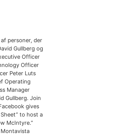
 af personer, der
avid Gullberg og
ecutive Officer
hnology Officer
cer Peter Luts
ef Operating
ess Manager
d Gullberg. Join
 Facebook gives
Sheet” to host a
w McIntyre.”
 Montavista