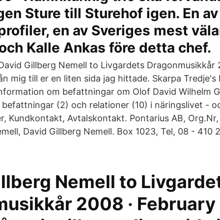
n Sture till Sturehof igen. En a
profiler, en av Sveriges mest vä
 och Kalle Ankas före detta chef.
 ‎David Gillberg Nemell‎ to Livgardets Dragonmusikkår
rån mig till er en liten sida jag hittade. Skarpa Tredje
 information om befattningar om Olof David Wilhelm Gi
 befattningar (2) och relationer (10) i näringslivet - o
r, Kundkontakt, Avtalskontakt. Pontarius AB, Org.N
emell, David Gillberg Nemell. Box 1023, Tel, 08 - 410
illberg Nemell‎ to Livgarde
usikkår 2008 · February