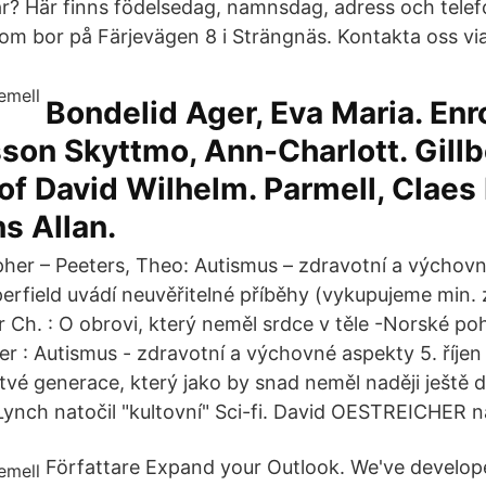
 år? Här finns födelsedag, namnsdag, adress och tele
som bor på Färjevägen 8 i Strängnäs. Kontakta oss v
Bondelid Ager, Eva Maria. Enr
ksson Skyttmo, Ann-Charlott. Gill
of David Wilhelm. Parmell, Claes
s Allan.
opher – Peeters, Theo: Autismus – zdravotní a výchov
erfield uvádí neuvěřitelné příběhy (vykupujeme min. 
 Ch. : O obrovi, který neměl srdce v těle -Norské p
er : Autismus - zdravotní a výchovné aspekty 5. říjen
tvé generace, který jako by snad neměl naději ještě
 Lynch natočil "kultovní" Sci-fi. David OESTREICHER n
Författare Expand your Outlook. We've develope