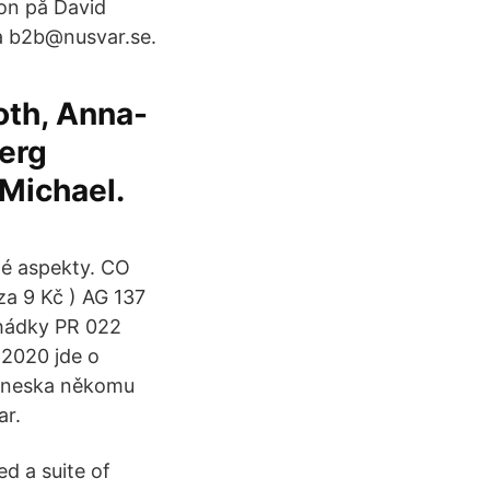
fon på David
ia b2b@nusvar.se.
oth, Anna-
berg
 Michael.
né aspekty. CO
za 9 Kč ) AG 137
ohádky PR 022
 2020 jde o
 dneska někomu
ar.
d a suite of