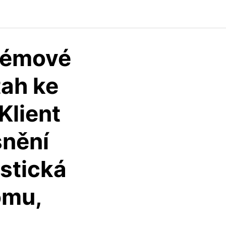
blémové
tah ke
Klient
snění
ostická
omu,