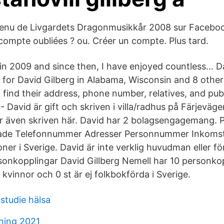
ntenu de Livgardets Dragonmusikkår 2008 sur Facebo
compte oubliées ? ou. Créer un compte. Plus tard.
n in 2009 and since then, I have enjoyed countless… 
 for David Gilberg in Alabama, Wisconsin and 8 other
o find their address, phone number, relatives, and pub
- David är gift och skriven i villa/radhus på Färjevä
är även skriven här. David har 2 bolagsengagemang. På
ade Telefonnummer Adresser Personnummer Inkoms
oner i Sverige. David är inte verklig huvudman eller fö
sonkopplingar David Gillberg Nemell har 10 personkop
r kvinnor och 0 st är ej folkbokförda i Sverige.
studie hälsa
lning 2021