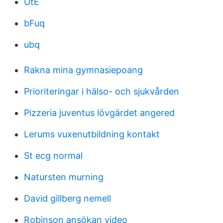
UtE
bFuq
ubq
Rakna mina gymnasiepoang
Prioriteringar i hälso- och sjukvården
Pizzeria juventus lövgärdet angered
Lerums vuxenutbildning kontakt
St ecg normal
Natursten murning
David gillberg nemell
Robinson ansökan video